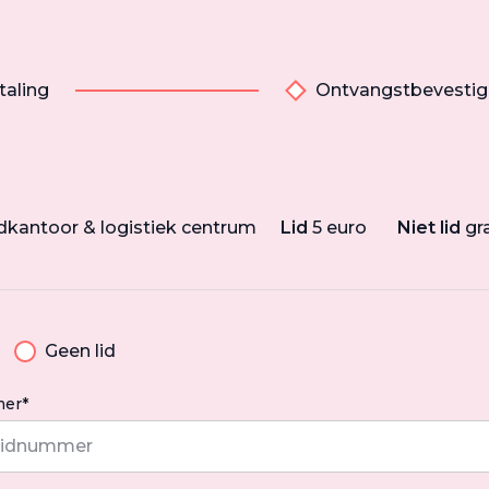
taling
Ontvangstbevestig
fdkantoor & logistiek centrum
Lid
5 euro
Niet lid
gr
Geen lid
er*