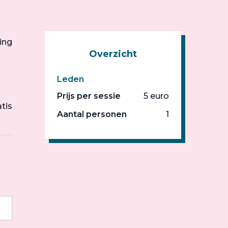
ing
Overzicht
Leden
Prijs per sessie
5 euro
atis
Aantal personen
1