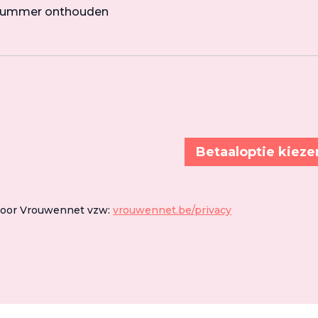
nummer onthouden
Betaaloptie kieze
door Vrouwennet vzw:
vrouwennet.be/privacy