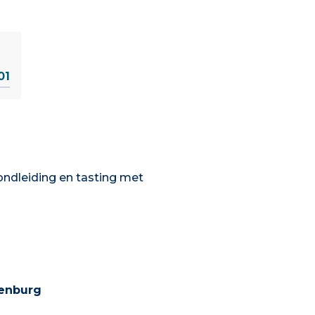
01
ondleiding en tasting met
denburg