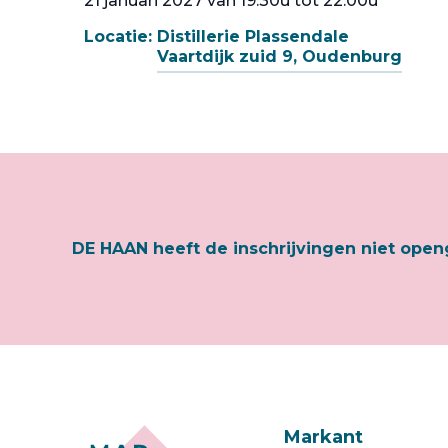
21 januari 2027 van 19:30u tot 22:00u
Locatie:
Distillerie Plassendale
Vaartdijk zuid 9, Oudenburg
DE HAAN heeft de inschrijvingen niet ope
Markant