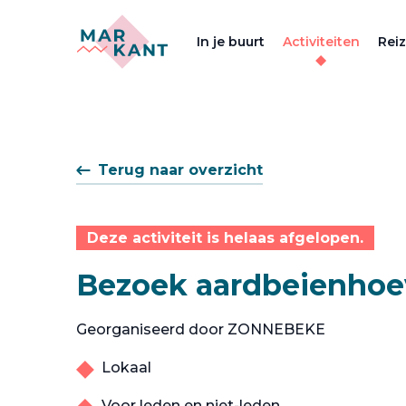
In je buurt
Activiteiten
Rei
Terug naar overzicht
Deze activiteit is helaas afgelopen.
Bezoek aardbeienhoe
Georganiseerd door ZONNEBEKE
Lokaal
Voor leden en niet-leden