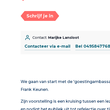
Schrijf je in
Contact:
Marijke Lansloot
Contacteer via e-mail
Bel 049584776
We gaan van start met de 'goestingambassa
Frank Keunen.
Zijn voorstelling is een kruising tussen een 
en nodigt het publiek uit tot refelectie over t