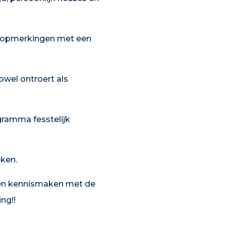
ke opmerkingen met een
owel ontroert als
gramma fesstelijk
eken.
hen kennismaken met de
ng!!