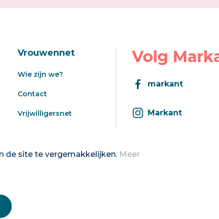
Volg Mark
Vrouwennet
Wie zijn we?
markant
Contact
Markant
Vrijwilligersnet
Aanbod
Inschrijven op d
Registratie aanbod
 de site te vergemakkelijken.
Meer
2026 Vrouwennet vzw
Privacybeleid & disclaimer