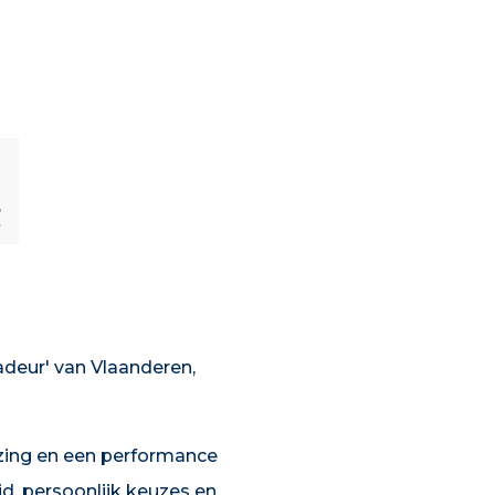
8
deur' van Vlaanderen,
lezing en een performance
ijd, persoonlijk keuzes en