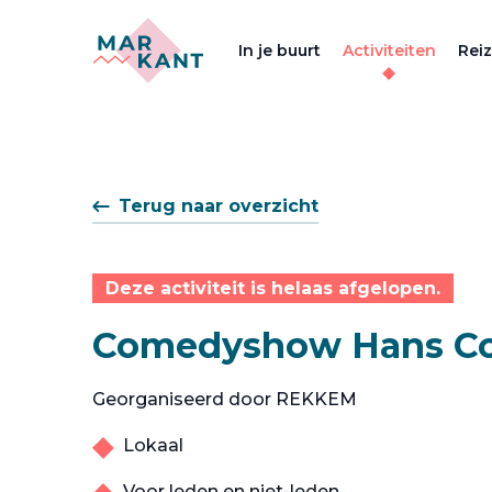
In je buurt
Activiteiten
Rei
Terug naar overzicht
Deze activiteit is helaas afgelopen.
Comedyshow Hans Co
Georganiseerd door REKKEM
Lokaal
Voor leden en niet-leden