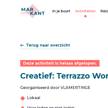
In je buurt
Activiteiten
Rei
Terug naar overzicht
Deze activiteit is helaas afgelopen.
Creatief: Terrazzo W
Georganiseerd door VLAMERTINGE
Lokaal
Voor leden en niet-leden