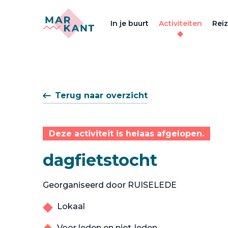
In je buurt
Activiteiten
Rei
Terug naar overzicht
Deze activiteit is helaas afgelopen.
dagfietstocht
Georganiseerd door RUISELEDE
Lokaal
Voor leden en niet-leden