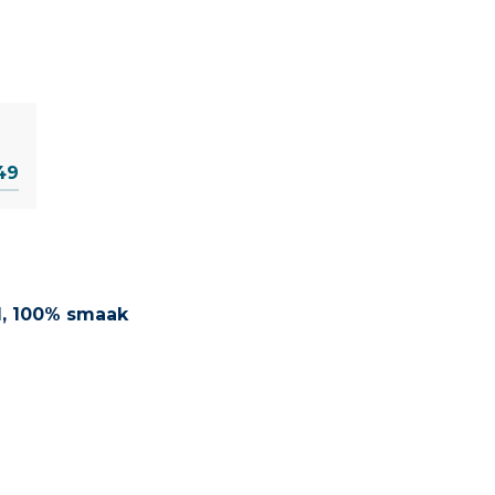
49
ol, 100% smaak