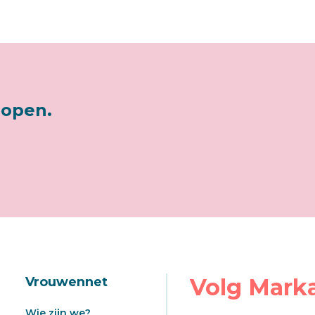
lopen.
Volg Mark
Vrouwennet
Wie zijn we?