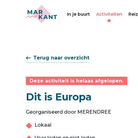
In je buurt
Activiteiten
Rei
Terug naar overzicht
Deze activiteit is helaas afgelopen.
Dit is Europa
Georganiseerd door MERENDREE
Lokaal
Voor leden en niet-leden