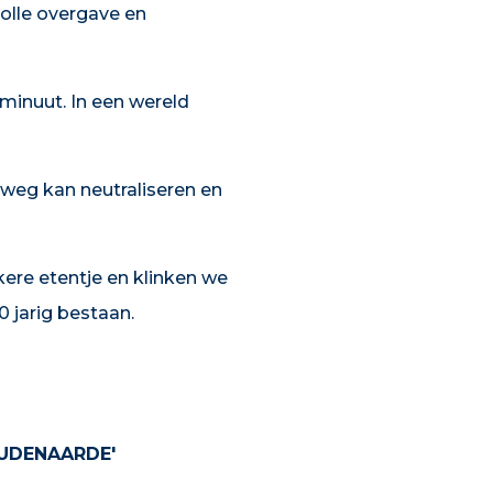
volle overgave en
 minuut. In een wereld
t weg kan neutraliseren en
kere etentje en klinken we
0 jarig bestaan.
OUDENAARDE'