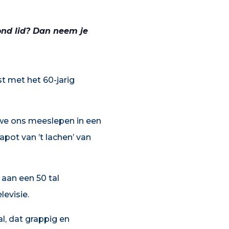
ond lid? Dan neem je
st met het 60-jarig
 we ons meeslepen in een
pot van ’t lachen’ van
 aan een 50 tal
levisie.
l, dat grappig en