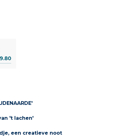
69.80
OUDENAARDE'
n 't lachen'
dje, een creatieve noot