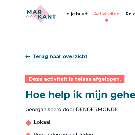
In je buurt
Activiteiten
Rei
Terug naar overzicht
Deze activiteit is helaas afgelopen.
Hoe help ik mijn geh
Georganiseerd door DENDERMONDE
Lokaal
Voor leden en niet-leden