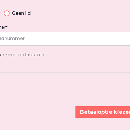
Geen lid
er*
nummer onthouden
Betaaloptie kieze