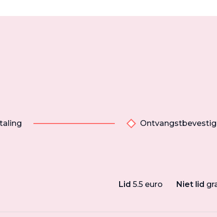
taling
Ontvangstbevestig
Lid
5.5 euro
Niet lid
gr