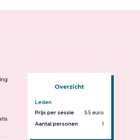
ing
Overzicht
Leden
Prijs per sessie
5.5 euro
atis
Aantal personen
1