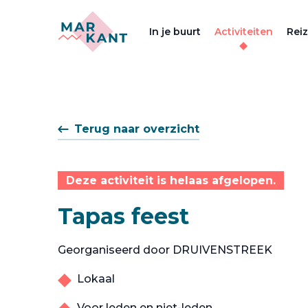
In je buurt
Activiteiten
Rei
Terug naar overzicht
Deze activiteit is helaas afgelopen.
Tapas feest
Georganiseerd door DRUIVENSTREEK
Lokaal
Voor leden en niet-leden