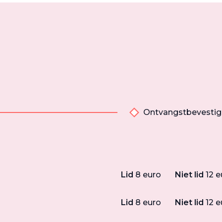
Ontvangstbevestig
Lid
8 euro
Niet lid
12 e
Lid
8 euro
Niet lid
12 e