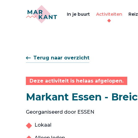
In je buurt
Activiteiten
Rei
Terug naar overzicht
Deze activiteit is helaas afgelopen.
Markant Essen - Breic
Georganiseerd door ESSEN
Lokaal
Alleen leden