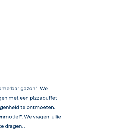
"Zomerbar gazon"! We
gen met een pizzabuffet
elegenheid te ontmoeten.
otief". We vragen jullie
e dragen. .