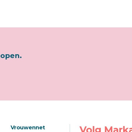
lopen.
Volg Mark
Vrouwennet