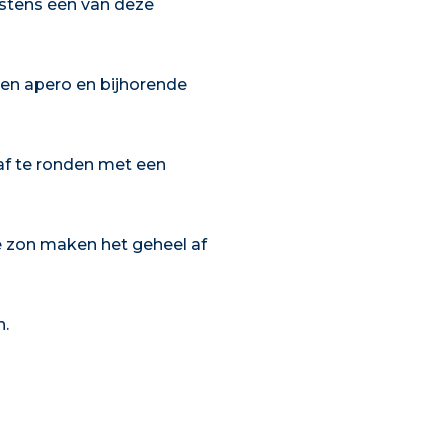
stens één van deze
een apero en bijhorende
 af te ronden met een
de zon maken het geheel af
n.