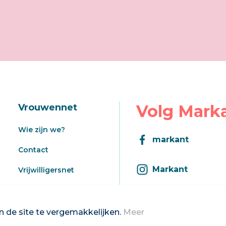
Volg Mark
Vrouwennet
Wie zijn we?
markant
Contact
Markant
Vrijwilligersnet
Aanbod
Inschrijven op d
Registratie aanbod
 de site te vergemakkelijken.
Meer