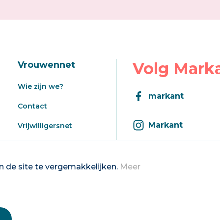
Volg Mark
Vrouwennet
Wie zijn we?
markant
Contact
Markant
Vrijwilligersnet
Aanbod
Inschrijven op d
Registratie aanbod
 de site te vergemakkelijken.
Meer