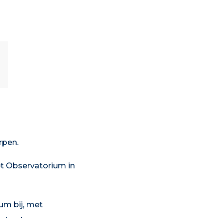
rpen.
net Observatorium in
um bij, met