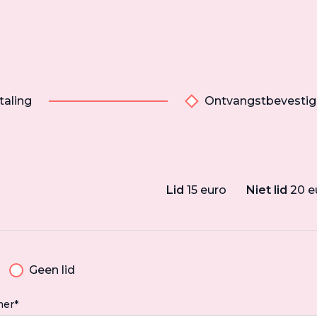
taling
Ontvangstbevestig
Lid
15 euro
Niet lid
20 e
Geen lid
er*