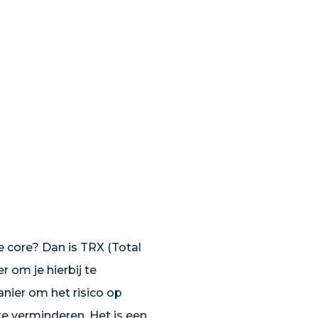
re core? Dan is TRX (Total
 om je hierbij te
anier om het risico op
e verminderen. Het is een