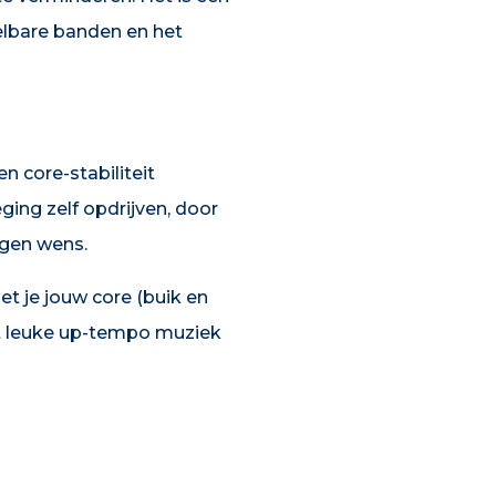
elbare banden en het
en core-stabiliteit
ging zelf opdrijven, door
igen wens.
t je jouw core (buik en
met leuke up-tempo muziek