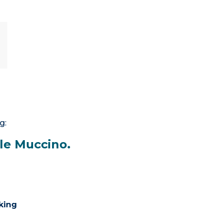
g:
le Muccino.
king