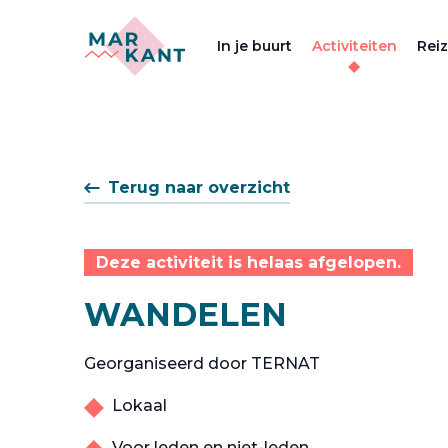
In je buurt
Activiteiten
Rei
Terug naar overzicht
Deze activiteit is helaas afgelopen.
WANDELEN
Georganiseerd door TERNAT
Lokaal
Voor leden en niet-leden