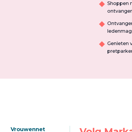
Shoppen m
ontvangen
Ontvangen 
ledenmag
Genieten v
pretparken
Volg Mark
Vrouwennet