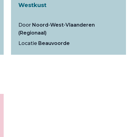
Westkust
Door
Noord-West-Vlaanderen
(Regionaal)
Locatie
Beauvoorde