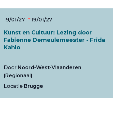
19/01/27
19/01/27
Kunst en Cultuur: Lezing door
Fabienne Demeulemeester - Frida
Kahlo
Door
Noord-West-Vlaanderen
(Regionaal)
Locatie
Brugge