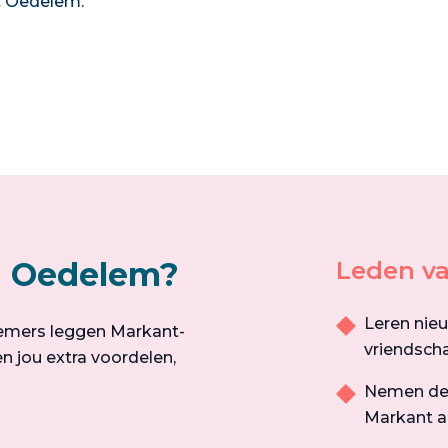
t Oedelem.
n Oedelem?
Leden va
Leren nie
emers leggen Markant-
vriendsch
n jou extra voordelen,
Nemen dee
Markant aa