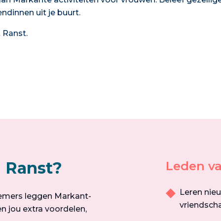
dinnen uit je buurt.
 Ranst.
n Ranst?
Leden va
Leren nie
emers leggen Markant-
vriendsch
n jou extra voordelen,