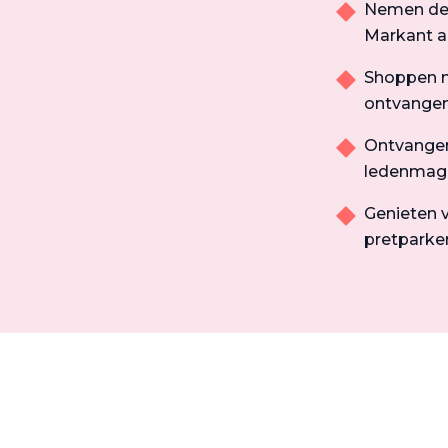
Nemen dee
Markant aa
Shoppen m
ontvangen
Ontvangen 
ledenmag
Genieten v
pretparken