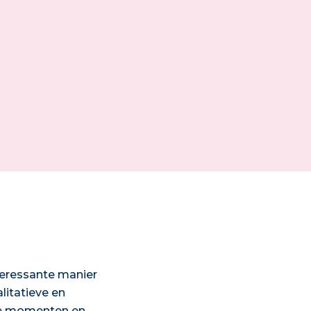
teressante manier
litatieve en
ige momenten en