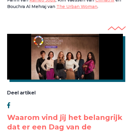
Farihi van
Kameo Jobs
, Kim Vaessen van
Climatrix
en
Bouchra Al Mehraj van
The Urban Woman
.
Deel artikel
Waarom vind jij het belangrijk
dat er een Dag van de