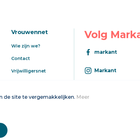
Volg Mark
Vrouwennet
Wie zijn we?
markant
Contact
Markant
Vrijwilligersnet
Aanbod
Inschrijven op d
Registratie aanbod
 de site te vergemakkelijken.
Meer
2026 Vrouwennet vzw
Privacybeleid & disclaimer