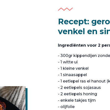
Recept: gero
venkel en si
Ingrediënten voor 2 per
- 300gr kippendijen zond
- 1 witte ui
- 1 kleine venkel
- 1 sinaasappel
- 1 eetlepel ras el hanout
- 2 eetlepels sojasaus
- 2 eetlepels honing
- enkele takjes tijm
- olijfolie