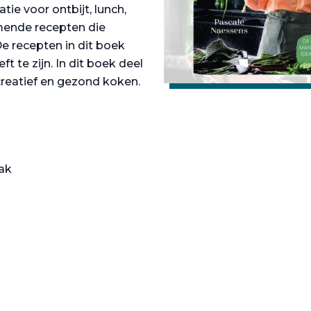
atie voor ontbijt, lunch,
mende recepten die
e recepten in dit boek
t te zijn. In dit boek deel
creatief en gezond koken.
aak