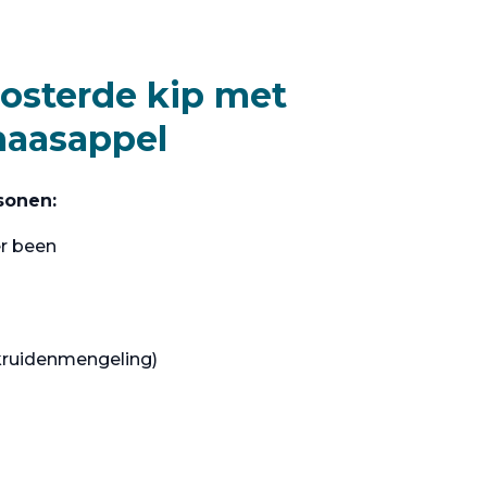
osterde kip met
naasappel
sonen:
er been
 (kruidenmengeling)