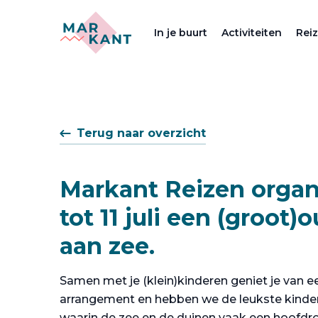
In je buurt
Activiteiten
Rei
Terug naar overzicht
Markant Reizen organ
tot 11 juli een (groot
aan zee.
Samen met je (klein)kinderen geniet je van e
arrangement en hebben we de leukste kinde
waarin de zee en de duinen vaak een hoofdro