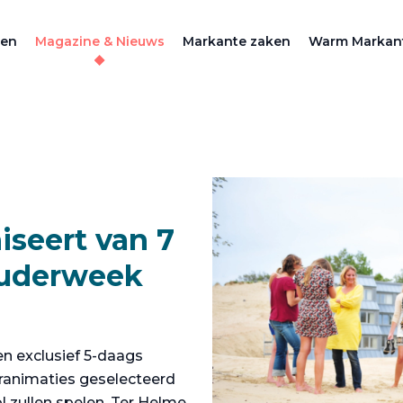
zen
Magazine & Nieuws
Markante zaken
Warm Markan
iseert van 7
)ouderweek
en exclusief 5-daags
ranimaties geselecteerd
l zullen spelen. Ter Helme