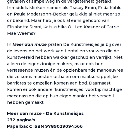
gevallen of simpelweg in de vergetelheid geraakt.
Inmiddels klinken namen als Tracey Emin, Frida Kahlo
en Paula Modersohn-Becker gelukkig al niet meer zo
onbekend. Maar heb je ook al eens gehoord van
Elisabetta Sirani, Katsushika Oi, Lee Krasner of Carrie
Mae Weems?
In
Meer dan muze
praten De Kunstmeisjes je bij over
de levens en het werk van tientallen vrouwen die de
kunstwereld hebben wakker geschud en verrijkt. Niet
alleen de eigenzinnige makers, maar ook hun
verrassende muzen én de opzienbarende manoeuvres
die ze soms moesten uithalen om maatschappelijke
barrières te omzeilen komen aan bod. Daarnaast
komen er ook andere ‘kunstmeisjes’ voorbij: machtige
mecenassen die op hun eigen manier het verschil
hebben gemaakt.
Meer dan muze - De Kunstmeisjes
272 pagina's
Paperback: ISBN 9789029094566