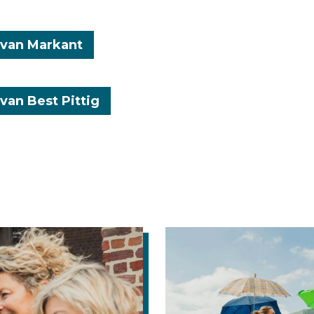
 van Markant
 van Best Pittig