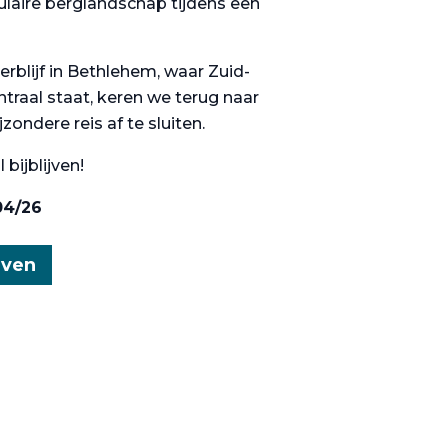
laire berglandschap tijdens een
rblijf in Bethlehem, waar Zuid-
ntraal staat, keren we terug naar
ondere reis af te sluiten.
 bijblijven!
04/26
jven