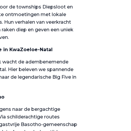
door de townships Diepsloot en
ke ontmoetingen met lokale
 Hun verhalen van veerkracht
raken diep en geven een uniek
even.
e in KwaZoeloe-Natal
iek wacht de adembenemende
al. Hier beleven we spannende
naar de legendarische Big Five in
ho
lgens naar de bergachtige
ia schilderachtige routes
gastvrije Basotho-gemeenschap