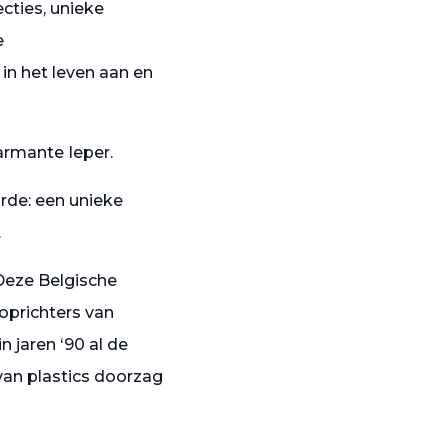
cties, unieke
e
n het leven aan en
armante Ieper.
rde: een unieke
.
Deze Belgische
oprichters van
n jaren ‘90 al de
van plastics doorzag