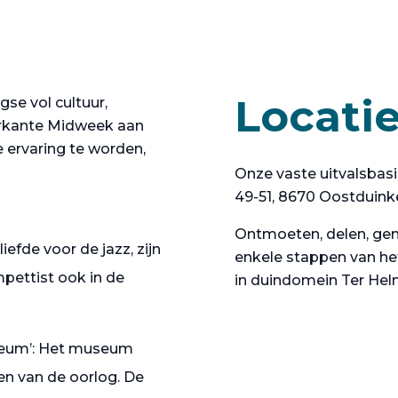
Locati
se vol cultuur,
Markante Midweek aan
 ervaring te worden,
Onze vaste uitvalsbas
49-51, 8670 Oostduink
Ontmoeten, delen, geni
iefde voor de jazz, zijn
enkele stappen van he
pettist ook in de
in duindomein Ter Hel
useum’: Het museum
n van de oorlog. De