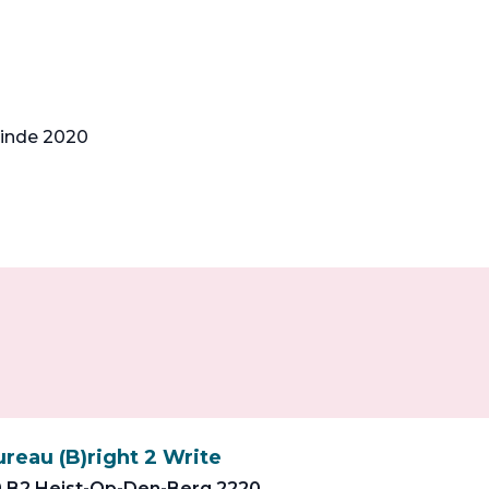
einde 2020
reau (B)right 2 Write
9 B2 Heist-Op-Den-Berg 2220