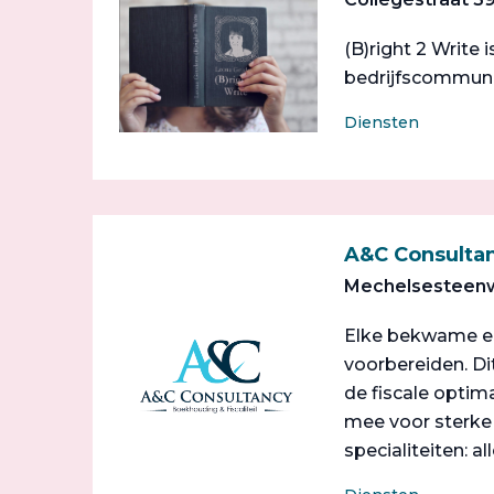
(B)right 2 Write 
bedrijfscommunic
Diensten
A&C Consulta
Mechelsesteenw
Elke bekwame en 
voorbereiden. D
de fiscale optim
mee voor sterke 
specialiteiten: al