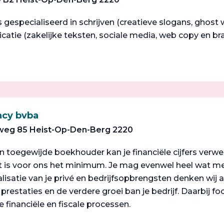
is gespecialiseerd in schrijven (creatieve slogans, ghost 
atie (zakelijke teksten, sociale media, web copy en bra
ncy bvba
eg 85 Heist-Op-Den-Berg 2220
toegewijde boekhouder kan je financiële cijfers verwer
it is voor ons het minimum. Je mag evenwel heel wat m
alisatie van je privé en bedrijfsopbrengsten denken wij
prestaties en de verdere groei ban je bedrijf. Daarbij f
le financiële en fiscale processen.