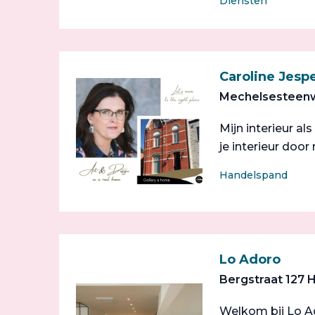
Diensten
Caroline Jespe
Mechelsesteenw
Mijn interieur al
je interieur door
Handelspand
Lo Adoro
Bergstraat 127 
Welkom bij Lo Ad