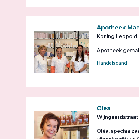
Apotheek Mae
Koning Leopold I
Apotheek gemakke
Handelspand
Oléa
Wijngaardstraat 
Oléa, speciaalzaa