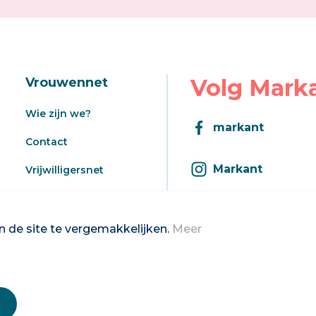
Volg Mark
Vrouwennet
Wie zijn we?
markant
Contact
Markant
Vrijwilligersnet
Aanbod
Inschrijven op d
Registratie aanbod
 de site te vergemakkelijken.
Meer
2026 Vrouwennet vzw
Privacybeleid & disclaimer