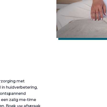
erzorging met
in huidverbetering,
n ontspannend
n een zalig me-time
den. Boek uw afspraak