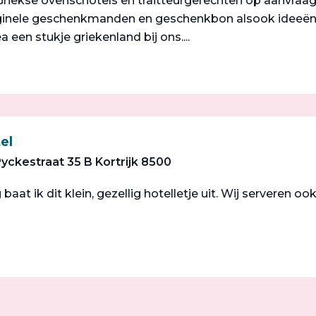
 Griekse ovenschotels en traitteurgerechten op aanvraa
iginele geschenkmanden en geschenkbon alsook ideeën
a een stukje griekenland bij ons....
el
ckestraat 35 B Kortrijk 8500
 baat ik dit klein, gezellig hotelletje uit. Wij serveren o