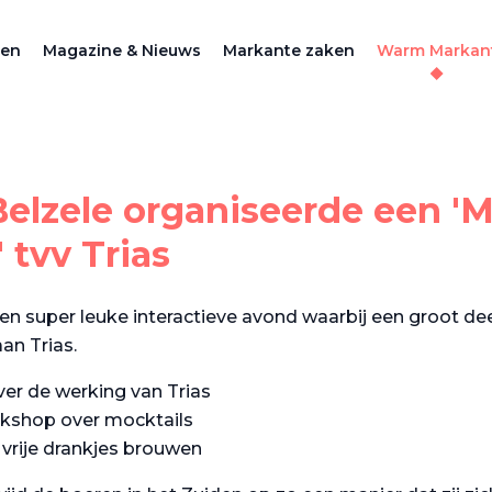
zen
Magazine & Nieuws
Markante zaken
Warm Markan
elzele organiseerde een 'M
' tvv Trias
n super leuke interactieve avond waarbij een groot dee
an Trias.
ver de werking van Trias
rkshop over mocktails
 vrije drankjes brouwen