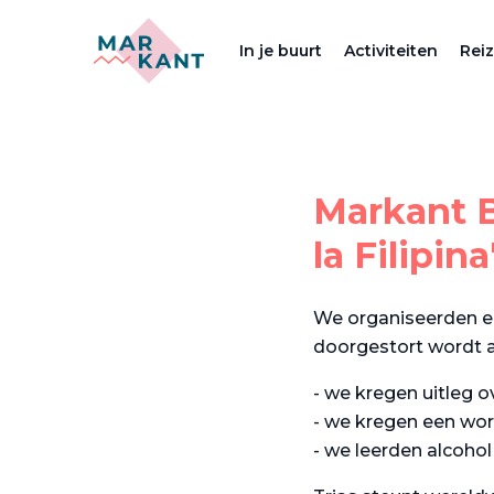
In je buurt
Activiteiten
Rei
Markant B
la Filipina
We organiseerden ee
doorgestort wordt a
- we kregen uitleg o
- we kregen een wo
- we leerden alcohol