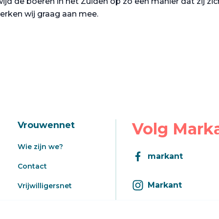
ijd de boeren in het Zuiden op zo een manier dat zij zi
erken wij graag aan mee.
Volg Mark
Vrouwennet
Wie zijn we?
markant
Contact
Markant
Vrijwilligersnet
Aanbod
Inschrijven op d