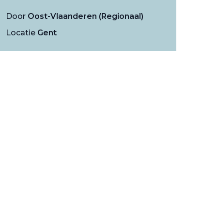
Door
Oost-Vlaanderen (Regionaal)
Locatie
Gent