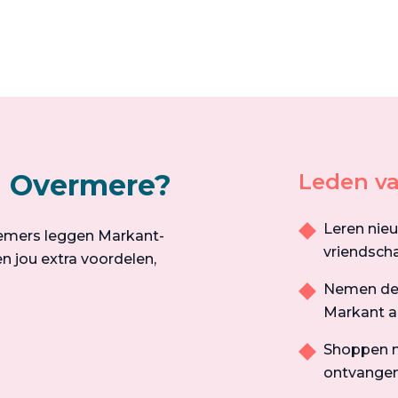
n Overmere?
Leden va
Leren nie
emers leggen Markant-
vriendsch
n jou extra voordelen,
Nemen dee
Markant aa
Shoppen m
ontvangen