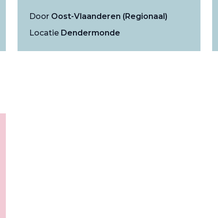
Door
Oost-Vlaanderen (Regionaal)
Locatie
Dendermonde